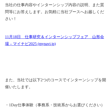
設備一覧
当社の仕事内容やインターンシップ内容の説明、また質
問等にお答えします。お気軽に当社ブースへお越しくだ
試作品製作をご希望の方はこちら
さい！
English
日本語
11月18日 仕事研究＆インターンシップフェア 山形会
場 – マイナビ2025 (mynavi.jp)
企業情報
お知らせ
採用情報
また、当社では以下
2
つのコースでインターンシップを開
催いたします。
お問い合せ
・
1Day
仕事体験（事務系・技術系からお選びください）