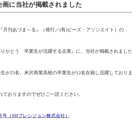
企画に当社が掲載されました
『月刊あづま～る』（発行／
(
有
)
ピーズ・アソシエイト）の
ありがとう 卒業生が活躍する企業』に、当社が掲載されまし
業生が
25
名、米沢商業高校の卒業生が
12
名在籍し活躍しており
れておりますのでぜひご一読ください。
年4月号（SHプレシジョン株式会社）