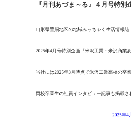
『月刊あづま～る』４月号特別
山形県置賜地区の地域みっちゃく生活情報誌
2025
年
4
月号特別企画『米沢工業・米沢商業
当社には
2025
年
3
月時点で米沢工業高校の卒
両校卒業生の社員インタビュー記事も掲載さ
2025